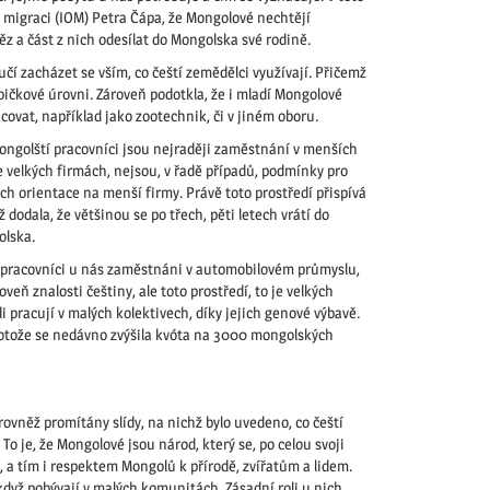
o migraci (IOM) Petra Čápa, že Mongolové nechtějí
ěz a část z nich odesílat do Mongolska své rodině.
učí zacházet se vším, co čeští zemědělci využívají. Přičemž
pičkové úrovni. Zároveň podotkla, že i mladí Mongolové
acovat, například jako zootechnik, či v jiném oboru.
ongolští pracovníci jsou nejraději zaměstnání v menších
e velkých firmách, nejsou, v řadě případů, podmínky pro
ich orientace na menší firmy. Právě toto prostředí přispívá
ž dodala, že většinou se po třech, pěti letech vrátí do
olska.
í pracovníci u nás zaměstnáni v automobilovém průmyslu,
veň znalosti češtiny, ale toto prostředí, to je velkých
i pracují v malých kolektivech, díky jejich genové výbavě.
protože se nedávno zvýšila kvóta na 3000 mongolských
ovněž promítány slídy, na nichž bylo uvedeno, co čeští
 je, že Mongolové jsou národ, který se, po celou svoji
 a tím i respektem Mongolů k přírodě, zvířatům a lidem.
dyž pobývají v malých komunitách. Zásadní roli u nich