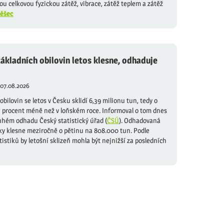
ou celkovou fyzickou zátěž, vibrace, zátěž teplem a zátěž
ěšec
základních obilovin letos klesne, odhaduje
07.08.2026
obilovin se letos v Česku sklidí 6,39 milionu tun, tedy o
7 procent méně než v loňském roce. Informoval o tom dnes
uhém odhadu Český statistický úřad (
ČSÚ
). Odhadovaná
ky klesne meziročně o pětinu na 808.000 tun. Podle
istiků by letošní sklizeň mohla být nejnižší za posledních