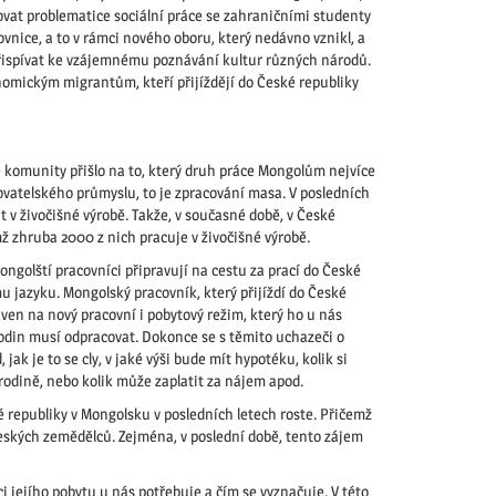
novat problematice sociální práce se zahraničními studenty
ovnice, a to v rámci nového oboru, který nedávno vznikl, a
přispívat ke vzájemnému poznávání kultur různých národů.
onomickým migrantům, kteří přijíždějí do České republiky
 komunity přišlo na to, který druh práce Mongolům nejvíce
acovatelského průmyslu, to je zpracování masa. V posledních
t v živočišné výrobě. Takže, v současné době, v České
ž zhruba 2000 z nich pracuje v živočišné výrobě.
ngolští pracovníci připravují na cestu za prací do České
u jazyku. Mongolský pracovník, který přijíždí do České
aven na nový pracovní i pobytový režim, který ho u nás
 hodin musí odpracovat. Dokonce se s těmito uchazeči o
jak je to se cly, v jaké výši bude mít hypotéku, kolik si
rodině, nebo kolik může zaplatit za nájem apod.
é republiky v Mongolsku v posledních letech roste. Přičemž
českých zemědělců. Zejména, v poslední době, tento zájem
 jejího pobytu u nás potřebuje a čím se vyznačuje. V této