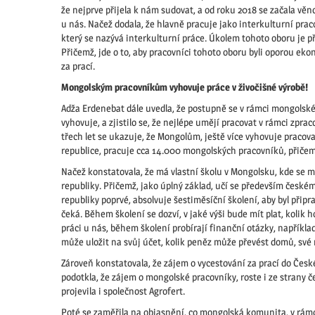
že nejprve přijela k nám sudovat, a od roku 2018 se začala vě
u nás. Načež dodala, že hlavně pracuje jako interkulturní prac
který se nazývá interkulturní práce. Úkolem tohoto oboru je 
Přičemž, jde o to, aby pracovníci tohoto oboru byli oporou ek
za prací.
Mongolským pracovníkům vyhovuje práce v živočišné výrobě!
Adža Erdenebat dále uvedla, že postupně se v rámci mongolské
vyhovuje, a zjistilo se, že nejlépe umějí pracovat v rámci zpr
třech let se ukazuje, že Mongolům, ještě více vyhovuje pracova
republice, pracuje cca 14.000 mongolských pracovníků, přičem
Načež konstatovala, že má vlastní školu v Mongolsku, kde se mo
republiky. Přičemž, jako úplný základ, učí se především českém
republiky poprvé, absolvuje šestiměsíční školení, aby byl připr
čeká. Během školení se dozví, v jaké výši bude mít plat, kolik
práci u nás, během školení probírají finanční otázky, například, 
může uložit na svůj účet, kolik peněz může převést domů, své 
Zároveň konstatovala, že zájem o vycestování za prací do Česk
podotkla, že zájem o mongolské pracovníky, roste i ze strany 
projevila i společnost Agrofert.
Poté se zaměřila na objasnění, co mongolská komunita, v rámci