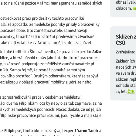
obnáší velk
ní, a to na různé pozice v rámci managementu zemědělských
chladem.
m
prostředkovat práci pro desítky těchto pracovníků
la, že zpočátku zemědělské podniky přijaly 2 pracovníky
 v současné době, tito zaměstnavatelé, zaměstnávají
Sklizeň 
covníky, ti nacházejí uplatnění především v živočišné
ČSÚ
o také mají vztah ke zvířatům a umějí s nimi zacházet.
oto také ředitelka Šímová uvedla, že pozvala expertku
Adžu
Zveřejněno:
lice, a která působí u nás jako interkulturní pracovnice.
Základních 
ity, a zároveň podporuje zemědělské zaměstnavatele při
necelých 1
vníků. Samozřejmě, že rovněž pomáhá samotným
ve svém dr
acovního prostředí. Druhým odborníkem, který se zabývá
sklizeň řep
specialistou v oblasti pracovní mobility a udržitelného
odhadu stat
14 let.
ČTK
a zprostředkování práce v českém zemědělství i
ráci dvěma Filipínkám, což by nebylo až tak zajímavé, až na
raelských zemědělských podnicích. Načež dodala, že od jejich
lipínské pracovnice práci rozumí, jsou rychlé a mají stále
m z
Filipín
, se, tímto úkolem, zabývají experti
Yaron Tamir
a