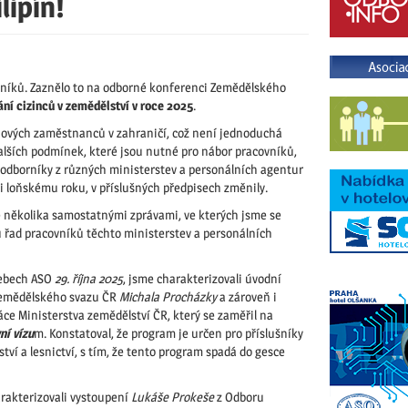
lipín!
vníků. Zaznělo to na odborné konferenci Zemědělského
ní cizinců v zemědělství v roce 2025
.
 nových zaměstnanců v zahraničí, což není jednoduchá
 dalších podmínek, které jsou nutné pro nábor pracovníků,
l odborníky z různých ministerstev a personálních agentur
ti loňskému roku, v příslušných předpisech změnily.
e několika samostatnými zprávami, ve kterých jsme se
ů řad pracovníků těchto ministerstev a personálních
webech ASO
29. října 2025
, jsme charakterizovali úvodní
 Zemědělského svazu ČR
Michala Procházky
a zároveň i
ce Ministerstva zemědělství ČR, který se zaměřil na
í vízu
m. Konstatoval, že program je určen pro příslušníky
ství a lesnictví, s tím, že tento program spadá do gesce
arakterizovali vystoupení
Lukáše Prokeše
z Odboru