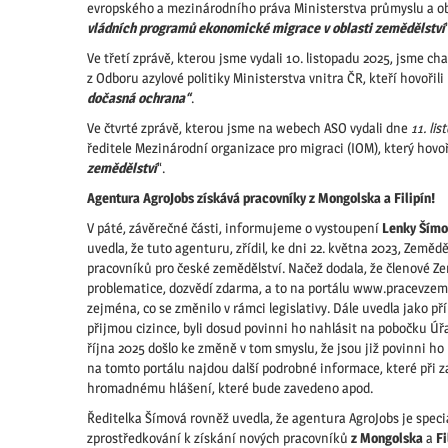
evropského a mezinárodního práva Ministerstva průmyslu a o
vládních programů ekonomické migrace v oblasti zemědělství
Ve třetí zprávě, kterou jsme vydali 10. listopadu 2025, jsme ch
z Odboru azylové politiky Ministerstva vnitra ČR, kteří hovořil
dočasná ochrana“
.
Ve čtvrté zprávě, kterou jsme na webech ASO vydali dne
11. li
ředitele Mezinárodní organizace pro migraci (IOM), který hovo
zemědělství
“.
Agentura AgroJobs získává pracovníky z Mongolska a Filipín!
V páté, závěrečné části, informujeme o vystoupení
Lenky Šímo
uvedla, že tuto agenturu, zřídil, ke dni 22. května 2023, Zemědě
pracovníků pro české zemědělství. Načež dodala, že členové Z
problematice, dozvědí zdarma, a to na portálu www.pracevzemd
zejména, co se změnilo v rámci legislativy. Dále uvedla jako př
přijmou cizince, byli dosud povinni ho nahlásit na pobočku Úřa
října 2025 došlo ke změně v tom smyslu, že jsou již povinni h
na tomto portálu najdou další podrobné informace, které při za
hromadnému hlášení, které bude zavedeno apod.
Ředitelka Šímová rovněž uvedla, že agentura AgroJobs je spec
zprostředkování k získání nových pracovníků
z Mongolska
a
Fi