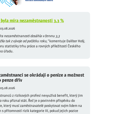
 byla míra nezaměstnanosti 3,3 %
03.08.2026
ra nezaměstnanosti dosáhla v červnu 3,3
ila tak z vývoje od počátku roku,“
komentuje Dalibor Holý,
oru statistiky trhu práce a rovných příležitostí Českého
ho úřadu.
zaměstnanci se okrádají o peníze a možnost
o penze dřív
05.08.2026
nanců z rizikových profesí nevyužívá benefit, který jim
o roku přiznal stát. Řeč je o povinném příspěvku do
íře, který musí zaměstnavatelé poskytovat svým lidem na
h s přítomností rizik kategorie III, pokud jejich pozice