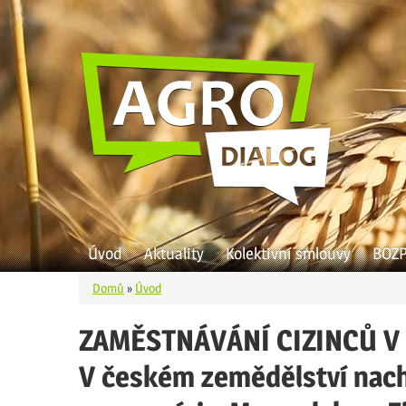
Přejít k hlavnímu obsahu
Úvod
Aktuality
Kolektivní smlouvy
BOZ
Domů
»
Úvod
Jste zde
ZAMĚSTNÁVÁNÍ CIZINCŮ V Z
V českém zemědělství nachá