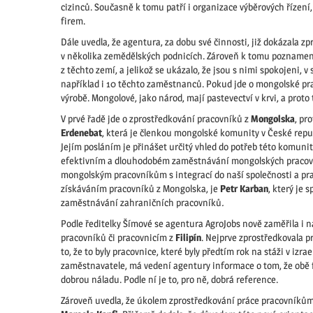
cizinců. Současně k tomu patří i organizace výběrových říze
firem.
Dále uvedla, že agentura, za dobu své činnosti, již dokázala z
v několika zemědělských podnicích. Zároveň k tomu poznamena
z těchto zemí, a jelikož se ukázalo, že jsou s nimi spokojeni,
například i 10 těchto zaměstnanců. Pokud jde o mongolské pra
výrobě. Mongolové, jako národ, mají pastevectví v krvi, a prot
V prvé řadě jde o zprostředkování pracovníků z
Mongolska
, pr
Erdenebat
, která je členkou mongolské komunity v České repub
Jejím posláním je přinášet určitý vhled do potřeb této komun
efektivním a dlouhodobém zaměstnávání mongolských praco
mongolským pracovníkům s integrací do naší společnosti a pr
získáváním pracovníků z Mongolska, je
Petr Karban
, který je 
zaměstnávání zahraničních pracovníků
.
Podle ředitelky Šímové se agentura AgroJobs nově zaměřila i n
pracovníků či pracovnicím z
Filipín
. Nejprve zprostředkovala p
to, že to byly pracovnice, které byly předtím rok na stáži v iz
zaměstnavatele, má vedení agentury informace o tom, že obě fi
dobrou náladu. Podle ní je to, pro ně, dobrá reference.
Zároveň uvedla, že úkolem zprostředkování práce pracovníků