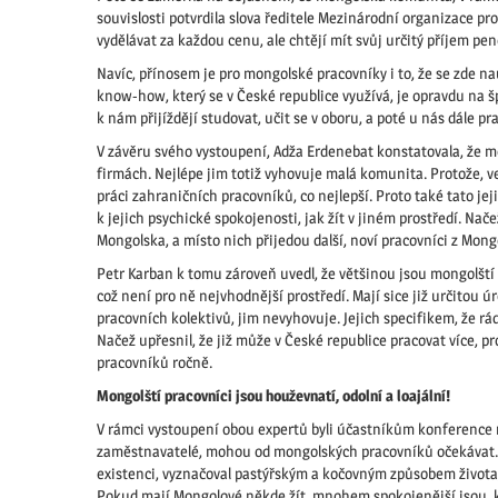
souvislosti potvrdila slova ředitele Mezinárodní organizace pr
vydělávat za každou cenu, ale chtějí mít svůj určitý příjem pen
Navíc, přínosem je pro mongolské pracovníky i to, že se zde na
know-how, který se v České republice využívá, je opravdu na š
k nám přijíždějí studovat, učit se v oboru, a poté u nás dále pr
V závěru svého vystoupení, Adža Erdenebat konstatovala, že m
firmách. Nejlépe jim totiž vyhovuje malá komunita. Protože, v
práci zahraničních pracovníků, co nejlepší. Proto také tato jej
k jejich psychické spokojenosti, jak žít v jiném prostředí. Nače
Mongolska, a místo nich přijedou další, noví pracovníci z Mong
Petr Karban k tomu zároveň uvedl, že většinou jsou mongolšt
což není pro ně nejvhodnější prostředí. Mají sice již určitou úro
pracovních kolektivů, jim nevyhovuje. Jejich specifikem, že rád
Načež upřesnil, že již může v České republice pracovat více, 
pracovníků ročně.
Mongolští pracovníci jsou houževnatí, odolní a loajální!
V rámci vystoupení obou expertů byli účastníkům konference r
zaměstnavatelé, mohou od mongolských pracovníků očekávat. To
existenci, vyznačoval pastýřským a kočovným způsobem života,
Pokud mají Mongolové někde žít, mnohem spokojenější jsou, k