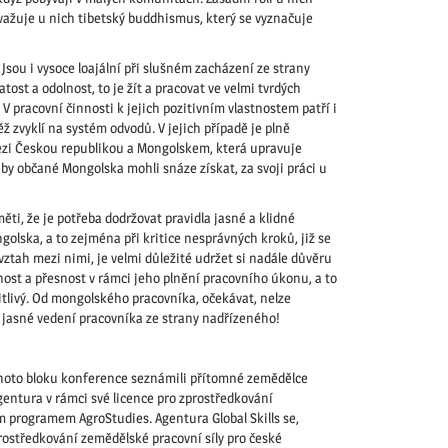
važuje u nich tibetský buddhismus, který se vyznačuje
Jsou i vysoce loajální při slušném zacházení ze strany
tost a odolnost, to je žít a pracovat ve velmi tvrdých
V pracovní činnosti k jejich pozitivním vlastnostem patří i
 zvyklí na systém odvodů. V jejich případě je plně
ezi Českou republikou a Mongolskem, která upravuje
by občané Mongolska mohli snáze získat, za svoji práci u
ti, že je potřeba dodržovat pravidla jasné a klidné
ska, a to zejména při kritice nesprávných kroků, již se
ztah mezi nimi, je velmi důležité udržet si nadále důvěru
nost a přesnost v rámci jeho plnění pracovního úkonu, a to
citlivý. Od mongolského pracovníka, očekávat, nelze
e jasné vedení pracovníka ze strany nadřízeného!
tohoto bloku konference seznámili přítomné zemědělce
 agentura v rámci své licence pro zprostředkování
 programem AgroStudies. Agentura Global Skills se,
ostředkování zemědělské pracovní síly pro české