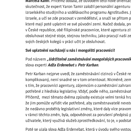
Marcela Kanfi
. Přičemž dodala, že důvodem této nové orientac
skutečnost, že expert Yaron Tamir založil personální agenturu Gl
izraelského studijního a vzdělávacího programu AgroStudies. Jd
Izraele, a učí se zde pracovat v zemědělství, a snaží se přitom 
které mají poté uplatnit ve své původní zemi. Načež dodala, pr
v České republice, obě filipínské pracovnice, které agentura z
obsluhovat stejné stoje, stejnou techniku, jako pracují naši z
svých českých kolegů v práci učit je obsluhovat.
Své uplatnění nacházejí u nás i mongolští pracovníci!
Pod názvem
„Udržitelné zaměstnávání mongolských pracovníků.
slova experti
Adža Erdenebat
a
Petr Karban
.
Petr Karban nejprve uvedl, že zaměstnávání cizinců v České r
komplikovaný, není snadné se v tom orientovat. Nicméně, zem
s tím, že pracovníci agentury, zájemcům o zaměstnání zahrani
potřebné z hlediska legislativy. Vždyť, podle něho, zaměstnávat
Přičemž, mezi těmato dvěma způsoby existuje velmi tenká hr
že jim pomůže vyřídit vše potřebné, aby zaměstnavatelé nevsto
že nedávno proběhly legislativní změny, které daly více pravo
v rámci těchto změn, byla, odpovědnost za porušení předpisů
uživatele, který využívá služeb zprostředkování, to je, v podst
Poté se ujala slova Adža Erdenebat, která v úvodu svého vystoup