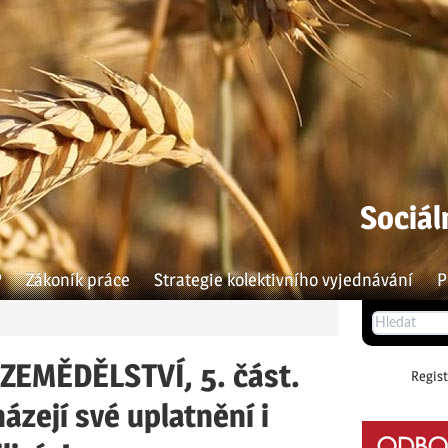
Sociál
P
Zákoník práce
Strategie kolektivního vyjednávání
P
EMĚDĚLSTVÍ, 5. část.
Regist
zejí své uplatnění i