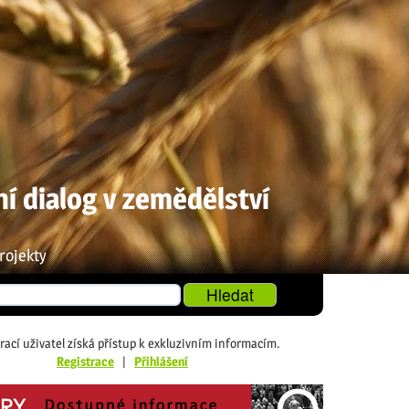
ní dialog v zemědělství
rojekty
rací uživatel získá přístup k exkluzivním informacím.
Registrace
|
Přihlášení