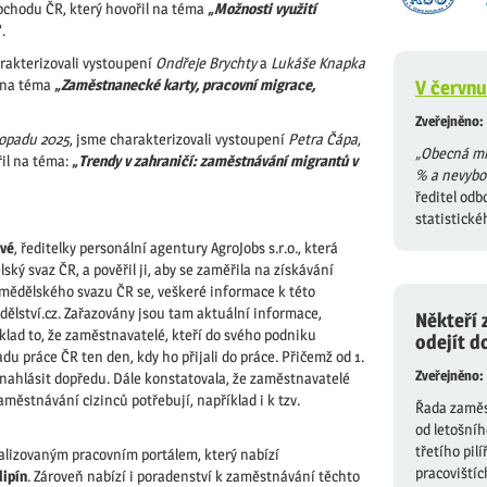
bchodu ČR, který hovořil na téma
„Možnosti využití
“.
arakterizovali vystoupení
Ondřeje Brychty
a
Lukáše Knapka
i na téma
„Zaměstnanecké karty, pracovní migrace,
V červnu
Zveřejněno:
stopadu 2025
, jsme charakterizovali vystoupení
Petra Čápa
,
„
Obecná mí
řil na téma:
„Trendy v zahraničí: zaměstnávání migrantů v
% a nevyboč
ředitel odb
statistické
vé
, ředitelky personální agentury AgroJobs s.r.o., která
lský svaz ČR, a pověřil ji, aby se zaměřila na získávání
emědělského svazu ČR se, veškeré informace k této
ělství.cz. Zařazovány jsou tam aktuální informace,
Někteří 
íklad to, že zaměstnavatelé, kteří do svého podniku
odejít d
du práce ČR ten den, kdy ho přijali do práce. Přičemž od 1.
Zveřejněno:
o nahlásit dopředu. Dále konstatovala, že zaměstnavatelé
městnávání cizinců potřebují, například i k tzv.
Řada zaměst
od letošníh
třetího pil
ializovaným pracovním portálem, který nabízí
pracovištíc
lipín
. Zároveň nabízí i poradenství k zaměstnávání těchto