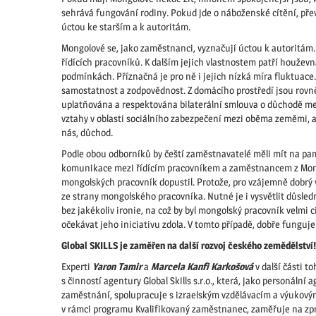
sehrává fungování rodiny. Pokud jde o náboženské cítění, pře
úctou ke starším a k autoritám.
Mongolové se, jako zaměstnanci, vyznačují úctou k autoritám. 
řídících pracovníků. K dalším jejich vlastnostem patří houževna
podmínkách. Příznačná je pro ně i jejich nízká míra fluktuace. 
samostatnost a zodpovědnost. Z domácího prostředí jsou rovněž
uplatňována a respektována bilaterální smlouva o důchodě m
vztahy v oblasti sociálního zabezpečení mezi oběma zeměmi, a
nás, důchod.
Podle obou odborníků by čeští zaměstnavatelé měli mít na pamě
komunikace mezi řídícím pracovníkem a zaměstnancem z Mongol
mongolských pracovník dopustil. Protože, pro vzájemně dobrý v
ze strany mongolského pracovníka. Nutné je i vysvětlit důsled
bez jakékoliv ironie, na což by byl mongolský pracovník velmi 
očekávat jeho iniciativu zdola. V tomto případě, dobře funguj
Global SKILLS je zaměřen na další rozvoj českého zemědělství!
Experti
Yaron Tamir
a
Marcela Kanfi
Karkošová
v další části 
s činností agentury Global Skills s.r.o., která, jako personální
zaměstnání, spolupracuje s izraelským vzdělávacím a výukovým
v rámci programu Kvalifikovaný zaměstnanec, zaměřuje na zpr