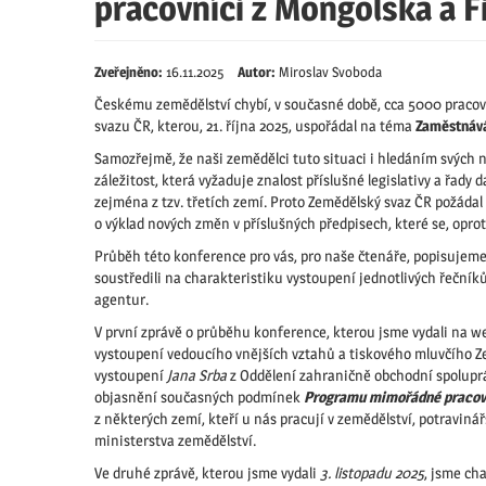
pracovníci z Mongolska a Fi
Zveřejněno:
16.11.2025
Autor:
Miroslav Svoboda
Českému zemědělství chybí, v současné době, cca 5000 praco
svazu ČR, kterou, 21. října 2025, uspořádal na téma
Zaměstnává
Samozřejmě, že naši zemědělci tuto situaci i hledáním svých
záležitost, která vyžaduje znalost příslušné legislativy a řady
zejména z tzv. třetích zemí. Proto Zemědělský svaz ČR požáda
o výklad nových změn v příslušných předpisech, které se, opro
Průběh této konference pro vás, pro naše čtenáře, popisujem
soustředili na charakteristiku vystoupení jednotlivých řečník
agentur.
V první zprávě o průběhu konference, kterou jsme vydali na 
vystoupení vedoucího vnějších vztahů a tiskového mluvčího
vystoupení
Jana Srba
z Oddělení zahraničně obchodní spoluprá
objasnění současných podmínek
Programu mimořádné pracovn
z některých zemí, kteří u nás pracují v zemědělství, potravinář
ministerstva zemědělství.
Ve druhé zprávě, kterou jsme vydali
3. listopadu 2025
, jsme ch