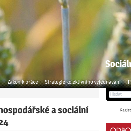
Sociál
P
Zákoník práce
Strategie kolektivního vyjednávání
P
hospodářské a sociální
Regist
024