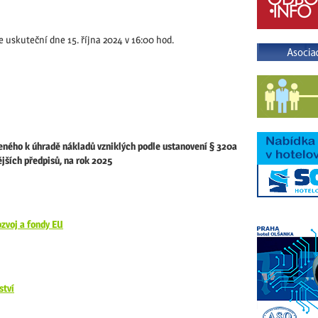
 uskuteční dne 15. října 2024 v 16:00 hod.
eného k úhradě nákladů vzniklých podle ustanovení § 320a
ějších předpisů, na rok 2025
zvoj a fondy EU
ství