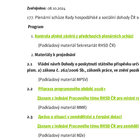
Zveřejněno:
08.10.2024
177. Plenární schůze Rady hospodářské a sociální dohody ČR se
Program
Kontrola plnění závěrů z předchozích plenárních schůzí
(Podkladový materiál Sekretariát RHSD ČR)
Materiály k projednání
2.1 Vládní návrh Dohody o poskytnutí státního příspěvku urč
písm. a) zákona č. 262/2006 Sb., zákoník práce, ve znění pozd
(Podkladový materiál MPSV)
2.2
Příprava programového období 2028+
Záznam z jednání Pracovního týmu RHSD ČR pro místní ro
(Podkladový materiál MMR)
2.3
Zpráva o situaci v zemědělství a čerpání dotací
Záznam z jednání Pracovního týmu RHSD ČR pro zeměděl
(Podkladový materiál MZe)