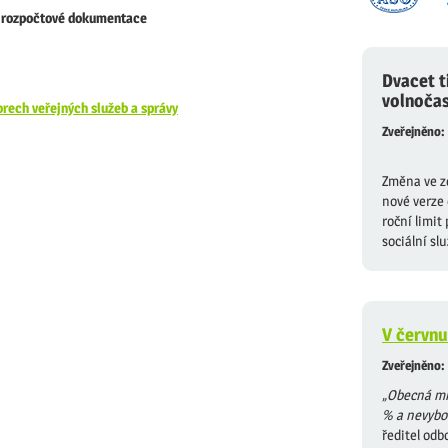
ě rozpočtové dokumentace
Dvacet t
volnočas
orech veřejných služeb a správy
Zveřejněno:
Změna ve zd
nové verze 
roční limit
sociální sl
V červnu
Zveřejněno:
„
Obecná mí
% a nevyboč
ředitel odb