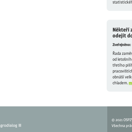
statistické
Někteří 
odejít d
Zveřejněno:
Řada zaměst
od letošníh
třetího pil
pracovištíc
obnáší velk
chladem.
m
© 2021 OSPZ
Všechna prá