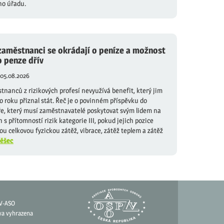
ho úřadu.
zaměstnanci se okrádají o peníze a možnost
o penze dřív
05.08.2026
nanců z rizikových profesí nevyužívá benefit, který jim
o roku přiznal stát. Řeč je o povinném příspěvku do
íře, který musí zaměstnavatelé poskytovat svým lidem na
h s přítomností rizik kategorie III, pokud jejich pozice
ou celkovou fyzickou zátěž, vibrace, zátěž teplem a zátěž
ěšec
V-ASO
va vyhrazena