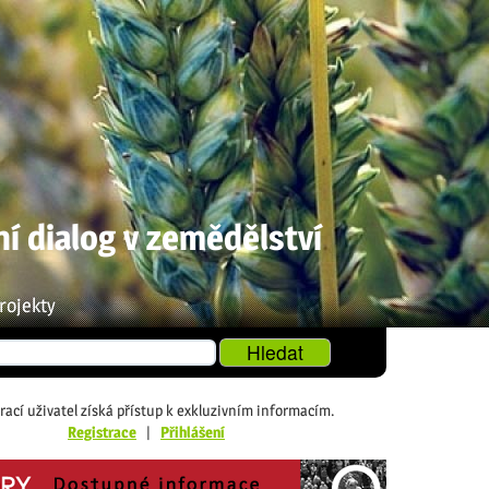
ní dialog v zemědělství
rojekty
rací uživatel získá přístup k exkluzivním informacím.
Registrace
|
Přihlášení