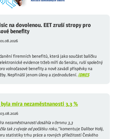
isíc na dovolenou. EET zruší stropy pro
ové benefity
01.08.2026
anění firemních benefitů, která jako součást balíčku
elektronické evidence tržeb míří do Senátu, ruší společný
 pro volnočasové benefity a nově zavádí příspěvky na
užby. Nepřináší jenom úlevy a zjednodušení.
iDNES
 byla míra nezaměstnanosti 3,3 %
03.08.2026
ra nezaměstnanosti dosáhla v červnu 3,3
ila tak z vývoje od počátku roku,“
komentuje Dalibor Holý,
oru statistiky trhu práce a rovných příležitostí Českého