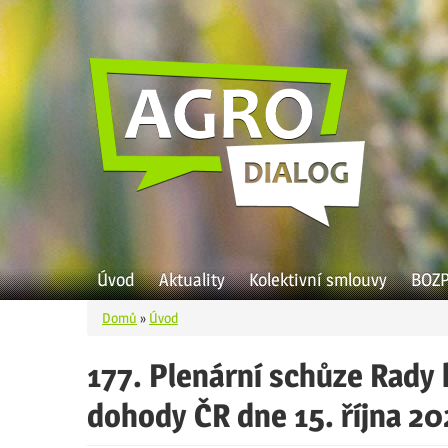
Přejít k hlavnímu obsahu
Úvod
Aktuality
Kolektivní smlouvy
BOZ
Domů
»
Úvod
Jste zde
177. Plenární schůze Rady 
dohody ČR dne 15. října 2